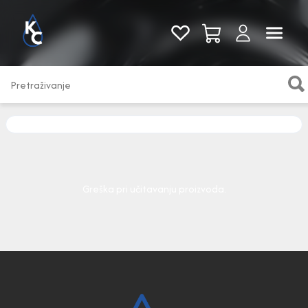
Pogledaj sve
Greška pri učitavanju proizvoda.