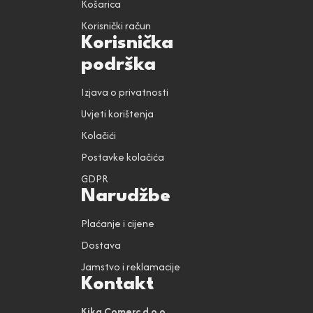
Košarica
Korisnički račun
Korisnička
podrška
Izjava o privatnosti
Uvjeti korištenja
Kolačići
Postavke kolačića
GDPR
Narudžbe
Plaćanje i cijene
Dostava
Jamstvo i reklamacije
Kontakt
Kika Comerc d.o.o.