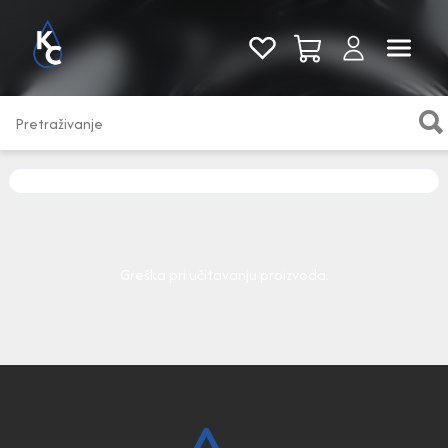
Pogledaj sve
Greška pri učitavanju proizvoda.