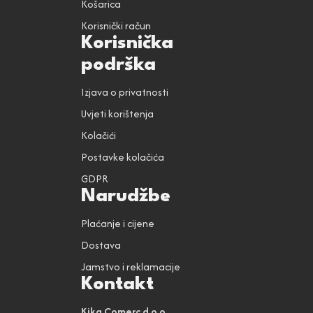
Košarica
Korisnički račun
Korisnička
podrška
Izjava o privatnosti
Uvjeti korištenja
Kolačići
Postavke kolačića
GDPR
Narudžbe
Plaćanje i cijene
Dostava
Jamstvo i reklamacije
Kontakt
Kika Comerc d.o.o.