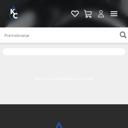
Pogledaj sve
Greška pri učitavanju proizvoda.