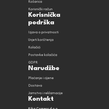
Košarica
Korisnički račun
Korisnička
podrška
Izjava o privatnosti
Uvjeti korištenja
Kolačići
Postavke kolačića
GDPR
Narudžbe
Plaćanje i cijene
Dostava
Jamstvo i reklamacije
Kontakt
Kika Comerc d.o.o.