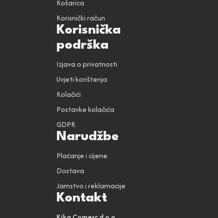
Košarica
Korisnički račun
Korisnička
podrška
Izjava o privatnosti
Uvjeti korištenja
Kolačići
Postavke kolačića
GDPR
Narudžbe
Plaćanje i cijene
Dostava
Jamstvo i reklamacije
Kontakt
Kika Comerc d.o.o.