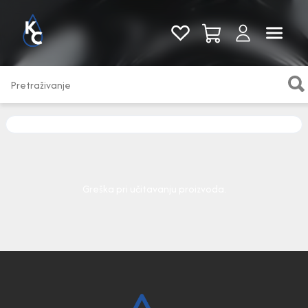
Pogledaj sve
Greška pri učitavanju proizvoda.