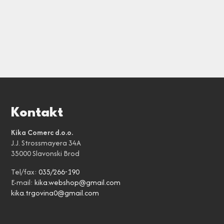
Kontakt
Kika Comerc d.o.o.
J.J. Strossmayera 34A
35000 Slavonski Brod
Tel/fax:
035/266-190
E-mail:
kika.webshop@gmail.com
kika.trgovina0@gmail.com