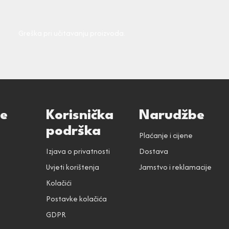
Greška pri učitavanju proizvoda.
ce
Korisnička
Narudžbe
podrška
Plaćanje i cijene
Izjava o privatnosti
Dostava
Uvjeti korištenja
Jamstvo i reklamacije
Kolačići
Postavke kolačića
GDPR