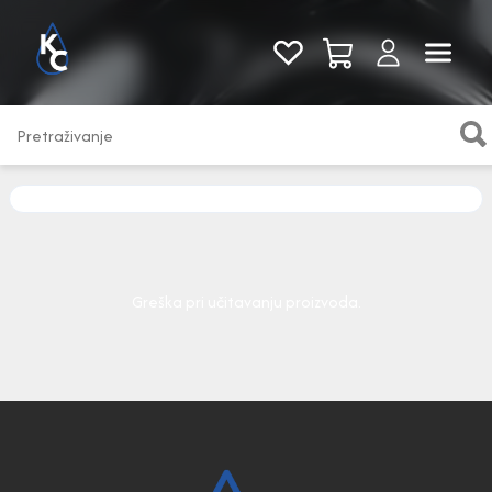
Pogledaj sve
Greška pri učitavanju proizvoda.