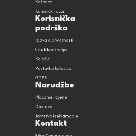
Košarica
Korisnički račun
Korisnička
podrška
Izjava o privatnosti
Uvjeti korištenja
Kolačići
Postavke kolačića
GDPR
Narudžbe
Plaćanje i cijene
Dostava
Jamstvo i reklamacije
Kontakt
Kika Comerc d.o.o.