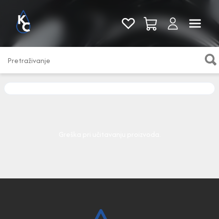
Pogledaj sve
Greška pri učitavanju proizvoda.