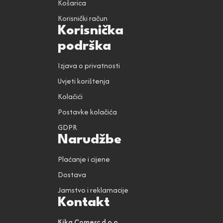
Košarica
Korisnički račun
Korisnička
podrška
Izjava o privatnosti
Uvjeti korištenja
Kolačići
Postavke kolačića
GDPR
Narudžbe
Plaćanje i cijene
Dostava
Jamstvo i reklamacije
Kontakt
Kika Comerc d.o.o.