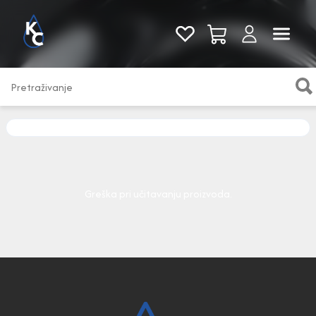
Pogledaj sve
Greška pri učitavanju proizvoda.