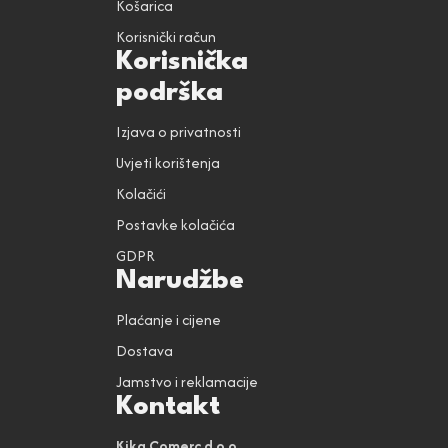
Košarica
Korisnički račun
Korisnička
podrška
Izjava o privatnosti
Uvjeti korištenja
Kolačići
Postavke kolačića
GDPR
Narudžbe
Plaćanje i cijene
Dostava
Jamstvo i reklamacije
Kontakt
Kika Comerc d.o.o.