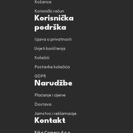
Košarica
Korisnički račun
Korisnička
podrška
Izjava o privatnosti
Uvjeti korištenja
Kolačići
Postavke kolačića
GDPR
Narudžbe
Plaćanje i cijene
Dostava
Jamstvo i reklamacije
Kontakt
Kika Comerc d.o.o.