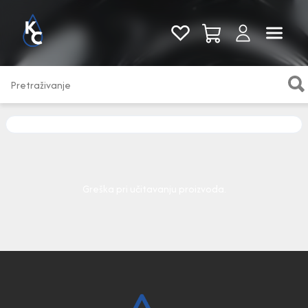
Pogledaj sve
Greška pri učitavanju proizvoda.