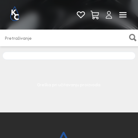
Pogledaj sve
Greška pri učitavanju proizvoda.