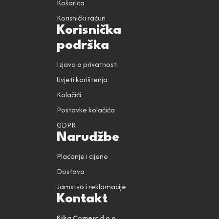
Košarica
Korisnički račun
Korisnička
podrška
Izjava o privatnosti
Uvjeti korištenja
Kolačići
Postavke kolačića
GDPR
Narudžbe
Plaćanje i cijene
Dostava
Jamstvo i reklamacije
Kontakt
Kika Comerc d.o.o.