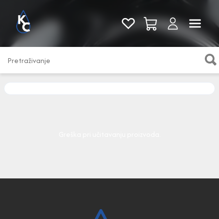
Pogledaj sve
Greška pri učitavanju proizvoda.