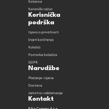
Košarica
Korisnički račun
Korisnička
podrška
Izjava o privatnosti
Uvjeti korištenja
Kolačići
Postavke kolačića
GDPR
Narudžbe
Plaćanje i cijene
Dostava
Jamstvo i reklamacije
Kontakt
Kika Comerc d.o.o.