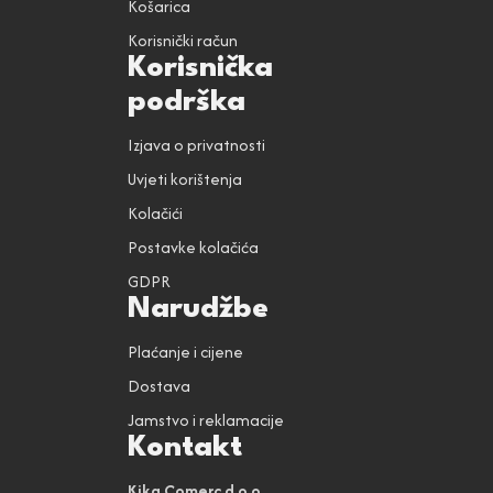
Košarica
Korisnički račun
Korisnička
podrška
Izjava o privatnosti
Uvjeti korištenja
Kolačići
Postavke kolačića
GDPR
Narudžbe
Plaćanje i cijene
Dostava
Jamstvo i reklamacije
Kontakt
Kika Comerc d.o.o.