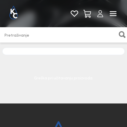
Pogledaj sve
Greška pri učitavanju proizvoda.