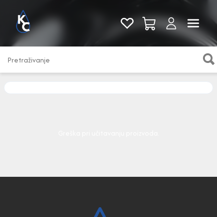
Pogledaj sve
Greška pri učitavanju proizvoda.