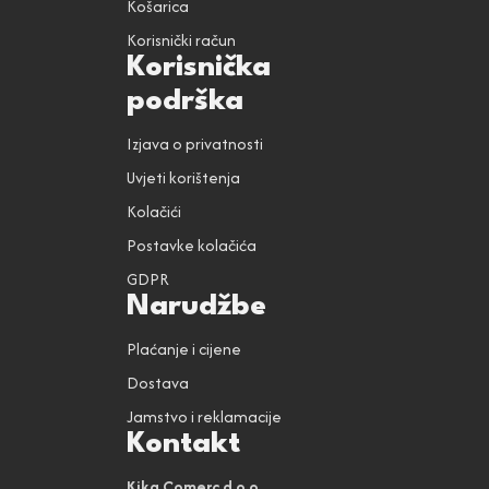
Košarica
Korisnički račun
Korisnička
podrška
Izjava o privatnosti
Uvjeti korištenja
Kolačići
Postavke kolačića
GDPR
Narudžbe
Plaćanje i cijene
Dostava
Jamstvo i reklamacije
Kontakt
Kika Comerc d.o.o.