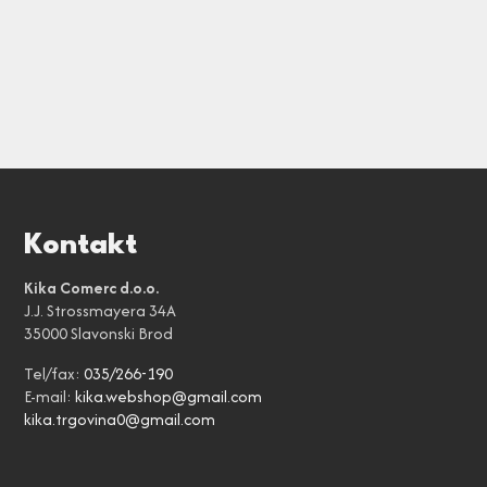
Kontakt
Kika Comerc d.o.o.
J.J. Strossmayera 34A
35000 Slavonski Brod
Tel/fax:
035/266-190
E-mail:
kika.webshop@gmail.com
kika.trgovina0@gmail.com