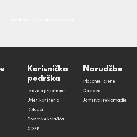
Greška pri učitavanju proizvoda.
ce
Korisnička
Narudžbe
podrška
Plaćanje i cijene
Izjava o privatnosti
Dostava
Uvjeti korištenja
Jamstvo i reklamacije
Kolačići
Postavke kolačića
GDPR