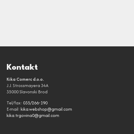
Kontakt
Kika Comerc d.o.o.
J.J. Strossmayera 34A
35000 Slavonski Brod
Tel/fax:
035/266-190
E-mail:
kika.webshop@gmail.com
kika.trgovina0@gmail.com