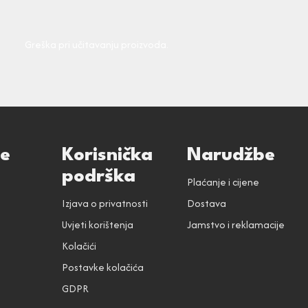
Greška pri učitavanju proizvoda.
ce
Korisnička
Narudžbe
podrška
Plaćanje i cijene
Izjava o privatnosti
Dostava
Uvjeti korištenja
Jamstvo i reklamacije
Kolačići
Postavke kolačića
GDPR