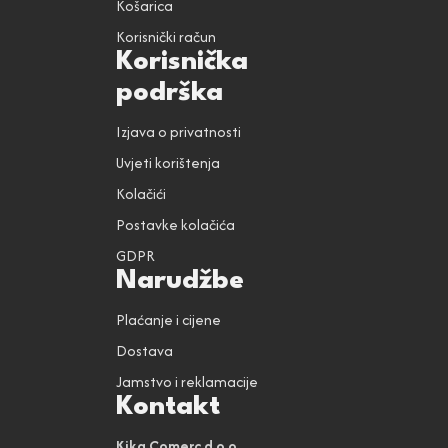
Košarica
Korisnički račun
Korisnička
podrška
Izjava o privatnosti
Uvjeti korištenja
Kolačići
Postavke kolačića
GDPR
Narudžbe
Plaćanje i cijene
Dostava
Jamstvo i reklamacije
Kontakt
Kika Comerc d.o.o.