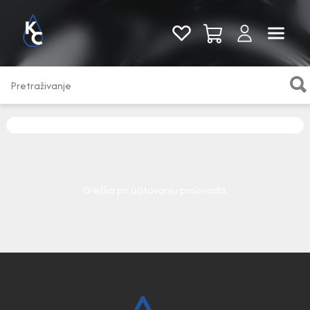
Pogledaj sve
Greška pri učitavanju proizvoda.