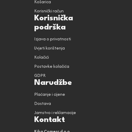
Košarica
Korisnički račun
Korisnička
podrška
Izjava o privatnosti
Uvjeti korištenja
Kolačići
Postavke kolačića
GDPR
Narudžbe
Plaćanje i cijene
Dostava
Jamstvo i reklamacije
Kontakt
Kika Comerc d.o.o.