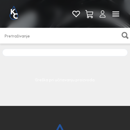
Pogledaj sve
Greška pri učitavanju proizvoda.