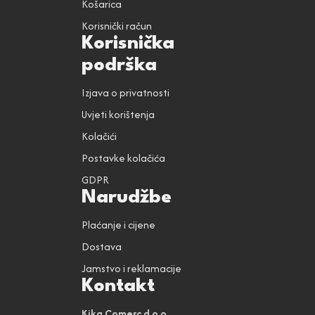
Košarica
Korisnički račun
Korisnička
podrška
Izjava o privatnosti
Uvjeti korištenja
Kolačići
Postavke kolačića
GDPR
Narudžbe
Plaćanje i cijene
Dostava
Jamstvo i reklamacije
Kontakt
Kika Comerc d.o.o.