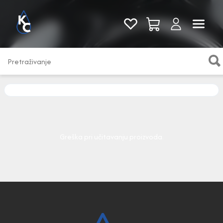
Pogledaj sve
Greška pri učitavanju proizvoda.