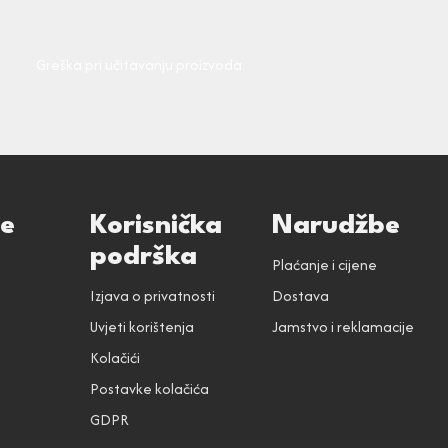
Greška pri učitavanju proizvoda.
ce
Korisnička
Narudžbe
podrška
Plaćanje i cijene
Izjava o privatnosti
Dostava
Uvjeti korištenja
Jamstvo i reklamacije
Kolačići
Postavke kolačića
GDPR