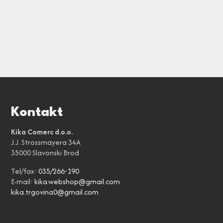
Kontakt
Kika Comerc d.o.o.
J.J. Strossmayera 34A
35000 Slavonski Brod
Tel/fax:
035/266-190
E-mail:
kika.webshop@gmail.com
kika.trgovina0@gmail.com