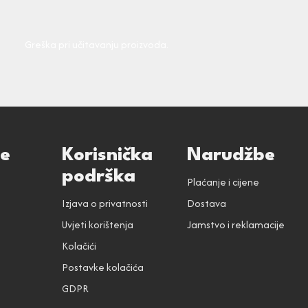
Greška pri učitavanju proizvoda.
ce
Korisnička
Narudžbe
podrška
Plaćanje i cijene
Izjava o privatnosti
Dostava
Uvjeti korištenja
Jamstvo i reklamacije
Kolačići
Postavke kolačića
GDPR