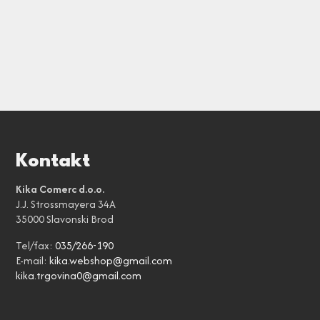
Kontakt
Kika Comerc d.o.o.
J.J. Strossmayera 34A
35000 Slavonski Brod
Tel/fax:
035/266-190
E-mail:
kika.webshop@gmail.com
kika.trgovina0@gmail.com