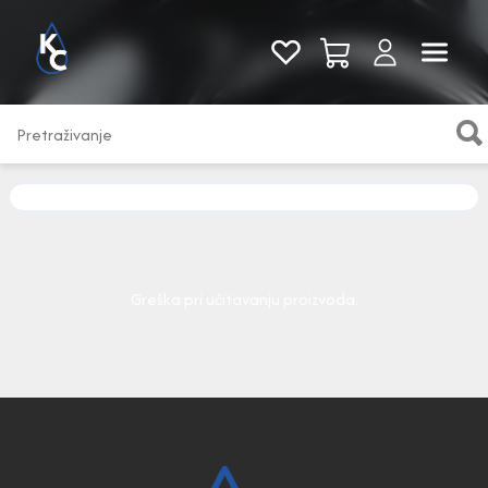
Pogledaj sve
Greška pri učitavanju proizvoda.