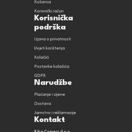
Košarica
Korisnički račun
Korisnička
podrška
Izjava o privatnosti
Uvjeti korištenja
Kolačići
Postavke kolačića
GDPR
Narudžbe
Plaćanje i cijene
Dostava
Jamstvo i reklamacije
Kontakt
Kika Comerc d.o.o.