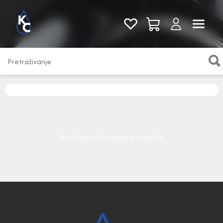
Pogledaj sve
Greška pri učitavanju proizvoda.