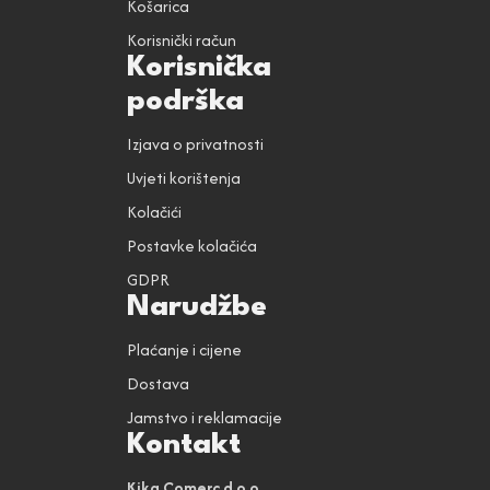
Košarica
Korisnički račun
Korisnička
podrška
Izjava o privatnosti
Uvjeti korištenja
Kolačići
Postavke kolačića
GDPR
Narudžbe
Plaćanje i cijene
Dostava
Jamstvo i reklamacije
Kontakt
Kika Comerc d.o.o.