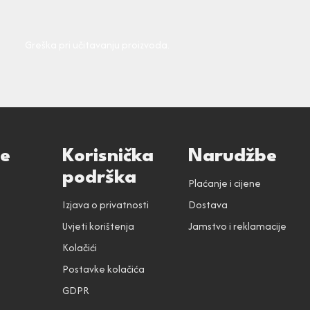
Greška pri učitavanju proizvoda.
ce
Korisnička
Narudžbe
podrška
Plaćanje i cijene
Izjava o privatnosti
Dostava
Uvjeti korištenja
Jamstvo i reklamacije
Kolačići
Postavke kolačića
GDPR