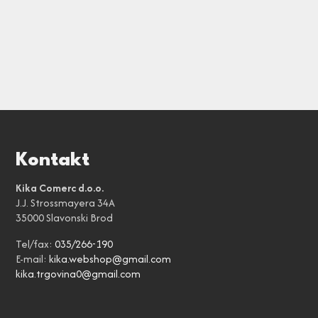
Kontakt
Kika Comerc d.o.o.
J.J. Strossmayera 34A
35000 Slavonski Brod
Tel/fax:
035/266-190
E-mail:
kika.webshop@gmail.com
kika.trgovina0@gmail.com