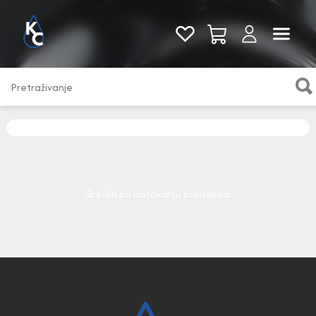
Pogledaj sve
Greška pri učitavanju proizvoda.