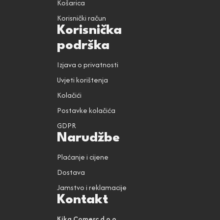
Košarica
Korisnički račun
Korisnička
podrška
Izjava o privatnosti
Uvjeti korištenja
Kolačići
Postavke kolačića
GDPR
Narudžbe
Plaćanje i cijene
Dostava
Jamstvo i reklamacije
Kontakt
Kika Comerc d.o.o.