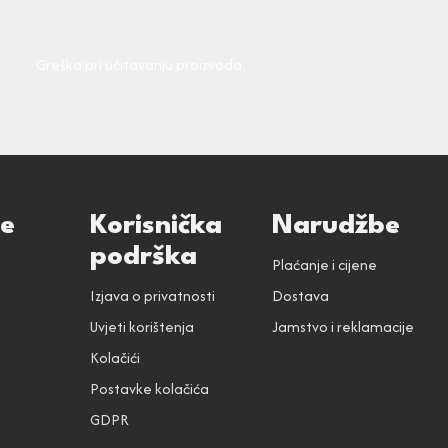
Greška pri učitavanju proizvoda.
ce
Korisnička
Narudžbe
podrška
Plaćanje i cijene
Izjava o privatnosti
Dostava
Uvjeti korištenja
Jamstvo i reklamacije
Kolačići
Postavke kolačića
GDPR