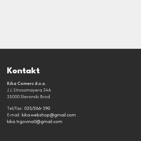
Kontakt
Kika Comerc d.o.o.
J.J. Strossmayera 34A
35000 Slavonski Brod
Tel/fax:
035/266-190
E-mail:
kika.webshop@gmail.com
kika.trgovina0@gmail.com