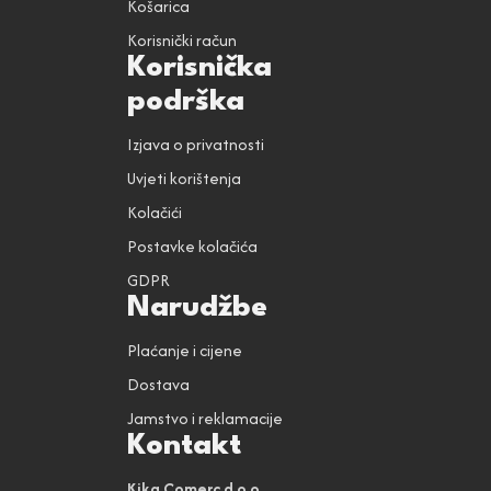
Košarica
Korisnički račun
Korisnička
podrška
Izjava o privatnosti
Uvjeti korištenja
Kolačići
Postavke kolačića
GDPR
Narudžbe
Plaćanje i cijene
Dostava
Jamstvo i reklamacije
Kontakt
Kika Comerc d.o.o.