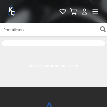
Pogledaj sve
Greška pri učitavanju proizvoda.