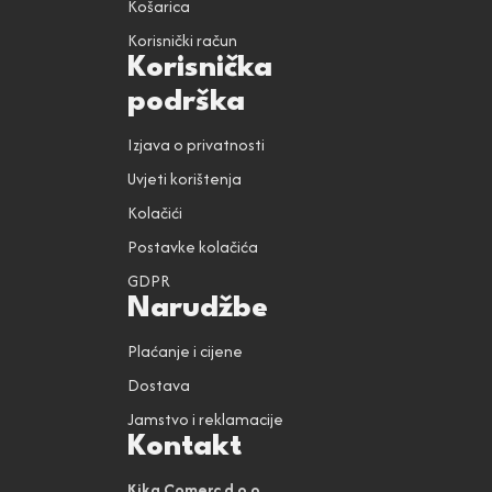
Košarica
Korisnički račun
Korisnička
podrška
Izjava o privatnosti
Uvjeti korištenja
Kolačići
Postavke kolačića
GDPR
Narudžbe
Plaćanje i cijene
Dostava
Jamstvo i reklamacije
Kontakt
Kika Comerc d.o.o.