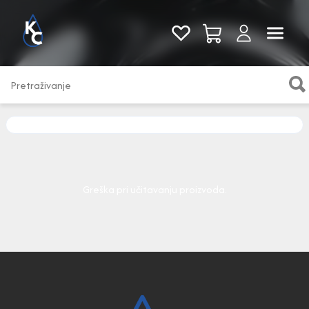
Pogledaj sve
Greška pri učitavanju proizvoda.