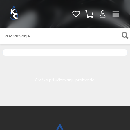
Pogledaj sve
Greška pri učitavanju proizvoda.