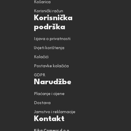
Košarica
Korisnički račun
Korisnička
podrška
Izjava o privatnosti
Uvjeti korištenja
Kolačići
Postavke kolačića
GDPR
Narudžbe
Plaćanje i cijene
Dostava
Jamstvo i reklamacije
Kontakt
Kika Comerc d.o.o.