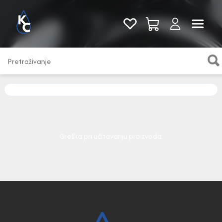
Pogledaj sve
Greška pri učitavanju proizvoda.