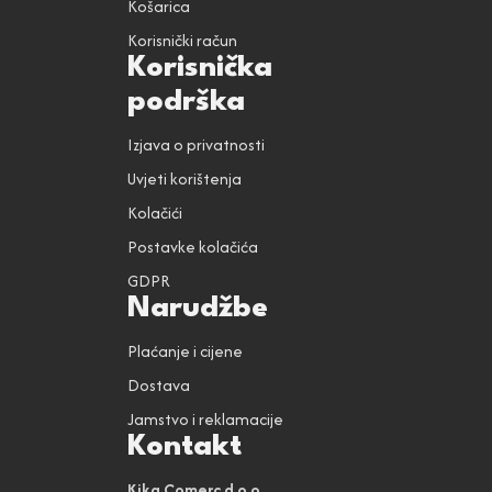
Košarica
Korisnički račun
Korisnička
podrška
Izjava o privatnosti
Uvjeti korištenja
Kolačići
Postavke kolačića
GDPR
Narudžbe
Plaćanje i cijene
Dostava
Jamstvo i reklamacije
Kontakt
Kika Comerc d.o.o.