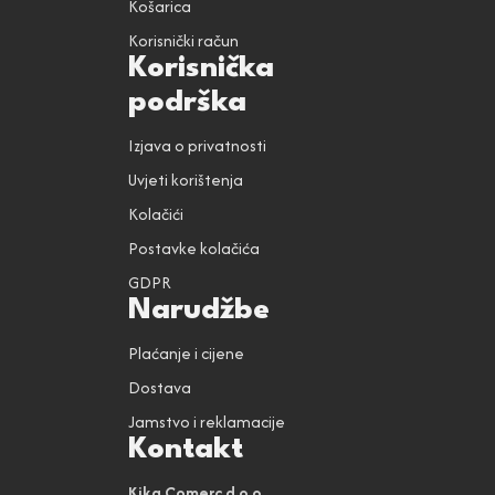
Košarica
Korisnički račun
Korisnička
podrška
Izjava o privatnosti
Uvjeti korištenja
Kolačići
Postavke kolačića
GDPR
Narudžbe
Plaćanje i cijene
Dostava
Jamstvo i reklamacije
Kontakt
Kika Comerc d.o.o.