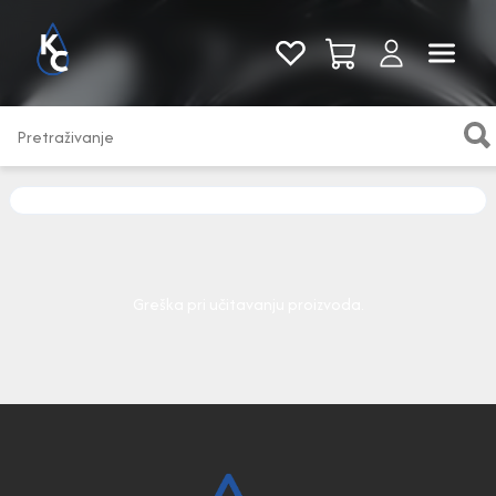
Pogledaj sve
Greška pri učitavanju proizvoda.