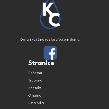
Detalji koji čine razliku u Vašem domu.
Stranice
Početna
Trgovina
Kontakt
O nama
Lista želja