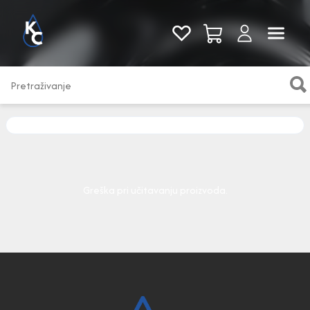
Pogledaj sve
Greška pri učitavanju proizvoda.