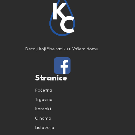
Detalji koji čine razliku u Vašem domu.
Stranice
Početna
Trgovina
Kontakt
O nama
Lista želja