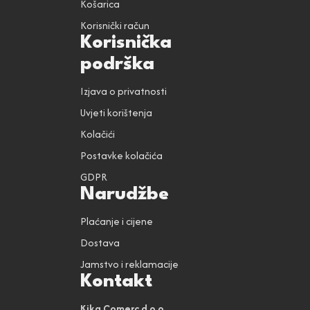
Košarica
Korisnički račun
Korisnička
podrška
Izjava o privatnosti
Uvjeti korištenja
Kolačići
Postavke kolačića
GDPR
Narudžbe
Plaćanje i cijene
Dostava
Jamstvo i reklamacije
Kontakt
Kika Comerc d.o.o.