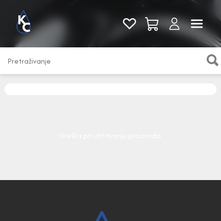
Pogledaj sve
Greška pri učitavanju proizvoda.