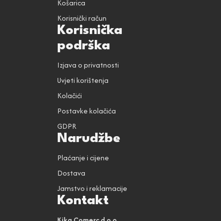
Košarica
Korisnički račun
Korisnička
podrška
Izjava o privatnosti
Uvjeti korištenja
Kolačići
Postavke kolačića
GDPR
Narudžbe
Plaćanje i cijene
Dostava
Jamstvo i reklamacije
Kontakt
Kika Comerc d.o.o.