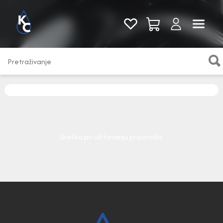
Pogledaj sve
Greška pri učitavanju proizvoda.