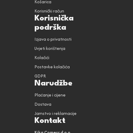
Košarica
Korisnički račun
Korisnička
podrška
Izjava o privatnosti
Uvjeti korištenja
Kolačići
Postavke kolačića
GDPR
Narudžbe
Plaćanje i cijene
Dostava
Jamstvo i reklamacije
Kontakt
Kika Comerc d.o.o.