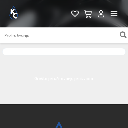
Pogledaj sve
Greška pri učitavanju proizvoda.