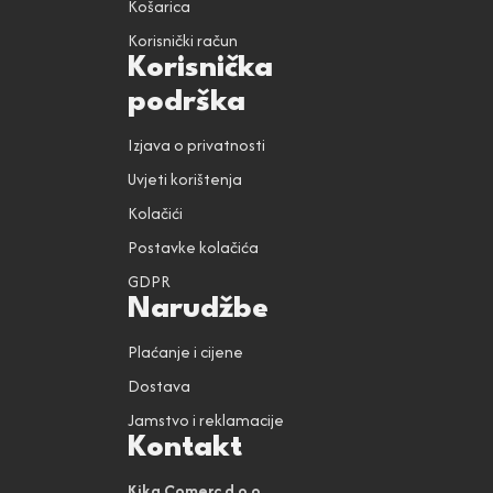
Košarica
Korisnički račun
Korisnička
podrška
Izjava o privatnosti
Uvjeti korištenja
Kolačići
Postavke kolačića
GDPR
Narudžbe
Plaćanje i cijene
Dostava
Jamstvo i reklamacije
Kontakt
Kika Comerc d.o.o.