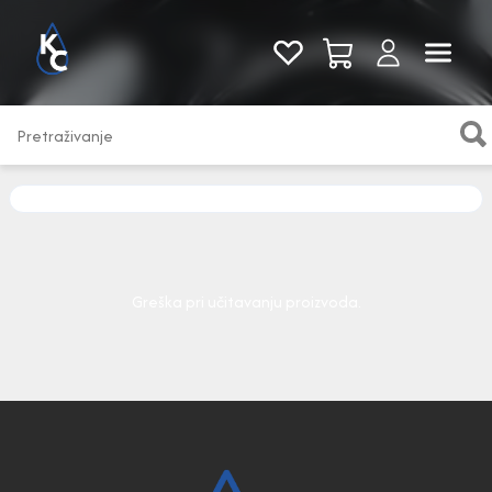
Pogledaj sve
Greška pri učitavanju proizvoda.