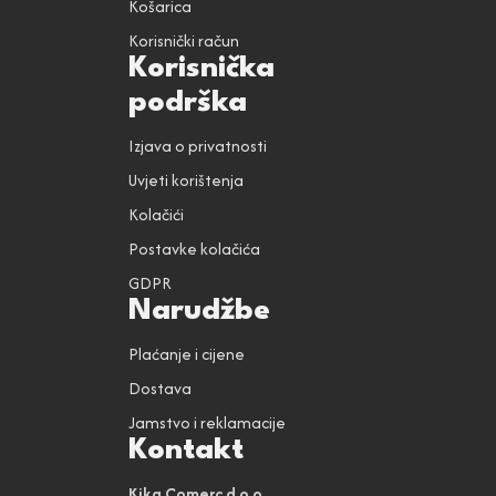
Košarica
Korisnički račun
Korisnička
podrška
Izjava o privatnosti
Uvjeti korištenja
Kolačići
Postavke kolačića
GDPR
Narudžbe
Plaćanje i cijene
Dostava
Jamstvo i reklamacije
Kontakt
Kika Comerc d.o.o.