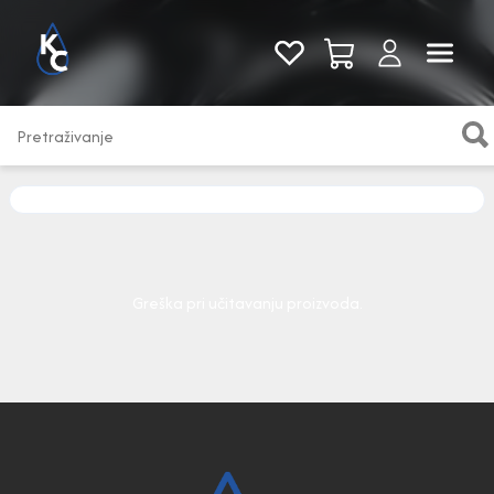
Pogledaj sve
Greška pri učitavanju proizvoda.