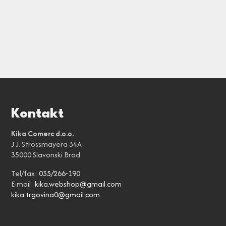
Kontakt
Kika Comerc d.o.o.
J.J. Strossmayera 34A
35000 Slavonski Brod
Tel/fax:
035/266-190
E-mail:
kika.webshop@gmail.com
kika.trgovina0@gmail.com