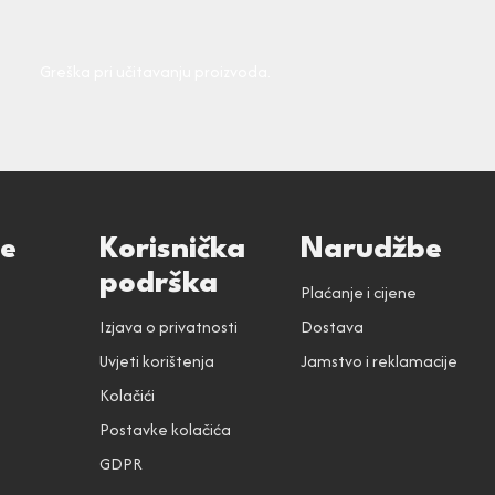
Greška pri učitavanju proizvoda.
ce
Korisnička
Narudžbe
podrška
Plaćanje i cijene
Izjava o privatnosti
Dostava
Uvjeti korištenja
Jamstvo i reklamacije
Kolačići
Postavke kolačića
GDPR