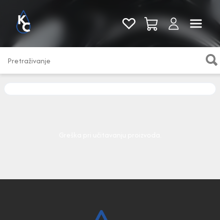
Pogledaj sve
Greška pri učitavanju proizvoda.