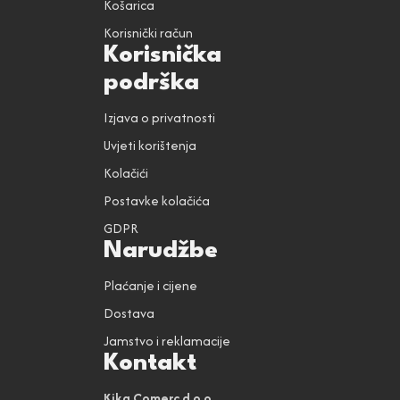
Košarica
Korisnički račun
Korisnička
podrška
Izjava o privatnosti
Uvjeti korištenja
Kolačići
Postavke kolačića
GDPR
Narudžbe
Plaćanje i cijene
Dostava
Jamstvo i reklamacije
Kontakt
Kika Comerc d.o.o.