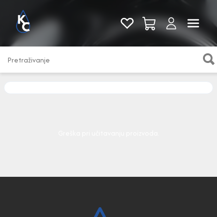
Pogledaj sve
Greška pri učitavanju proizvoda.