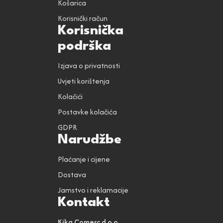
Košarica
Korisnički račun
Korisnička
podrška
Izjava o privatnosti
Uvjeti korištenja
Kolačići
Postavke kolačića
GDPR
Narudžbe
Plaćanje i cijene
Dostava
Jamstvo i reklamacije
Kontakt
Kika Comerc d.o.o.