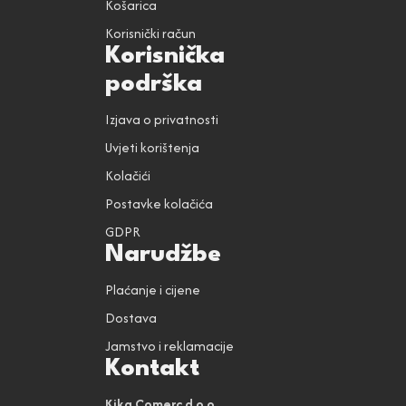
Košarica
Korisnički račun
Korisnička
podrška
Izjava o privatnosti
Uvjeti korištenja
Kolačići
Postavke kolačića
GDPR
Narudžbe
Plaćanje i cijene
Dostava
Jamstvo i reklamacije
Kontakt
Kika Comerc d.o.o.