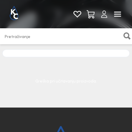
Pogledaj sve
Greška pri učitavanju proizvoda.