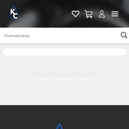
Pogledaj sve
Greška pri učitavanju proizvoda.