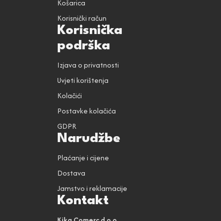
Košarica
Korisnički račun
Korisnička
podrška
Izjava o privatnosti
Uvjeti korištenja
Kolačići
Postavke kolačića
GDPR
Narudžbe
Plaćanje i cijene
Dostava
Jamstvo i reklamacije
Kontakt
Kika Comerc d.o.o.