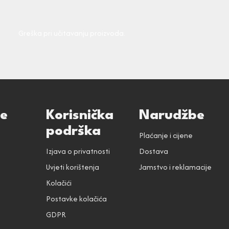
Greška pri učitavanju proizvoda.
ce
Korisnička
Narudžbe
podrška
Plaćanje i cijene
Izjava o privatnosti
Dostava
Uvjeti korištenja
Jamstvo i reklamacije
Kolačići
Postavke kolačića
GDPR