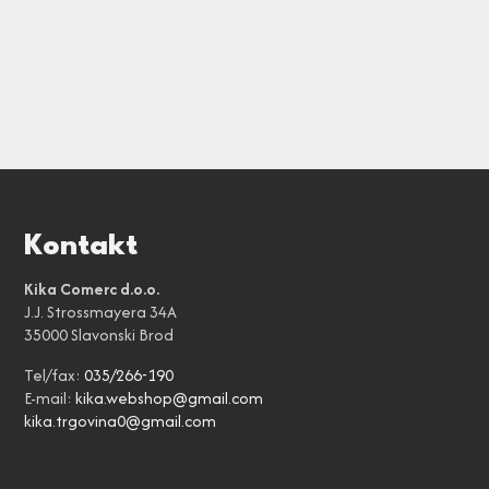
Kontakt
Kika Comerc d.o.o.
J.J. Strossmayera 34A
35000 Slavonski Brod
Tel/fax:
035/266-190
E-mail:
kika.webshop@gmail.com
kika.trgovina0@gmail.com