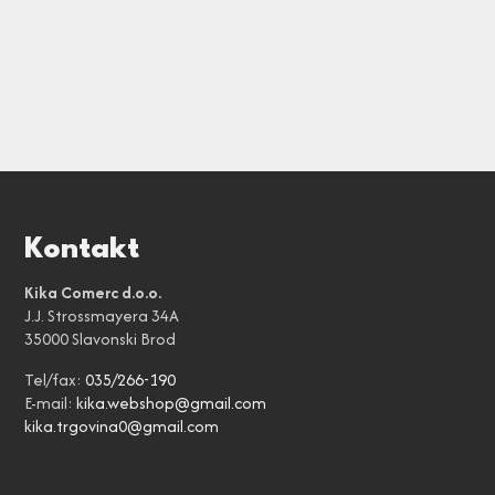
Kontakt
Kika Comerc d.o.o.
J.J. Strossmayera 34A
35000 Slavonski Brod
Tel/fax:
035/266-190
E-mail:
kika.webshop@gmail.com
kika.trgovina0@gmail.com