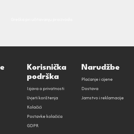
Greška pri učitavanju proizvoda.
ce
Korisnička
Narudžbe
podrška
Plaćanje i cijene
Izjava o privatnosti
Dostava
Uvjeti korištenja
Jamstvo i reklamacije
Kolačići
Postavke kolačića
GDPR