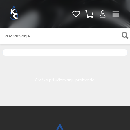
Pogledaj sve
Greška pri učitavanju proizvoda.