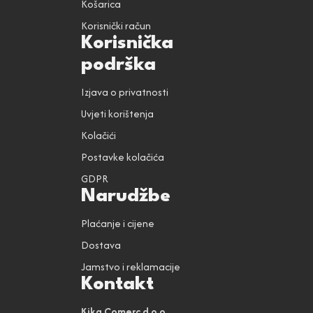
Košarica
Korisnički račun
Korisnička
podrška
Izjava o privatnosti
Uvjeti korištenja
Kolačići
Postavke kolačića
GDPR
Narudžbe
Plaćanje i cijene
Dostava
Jamstvo i reklamacije
Kontakt
Kika Comerc d.o.o.