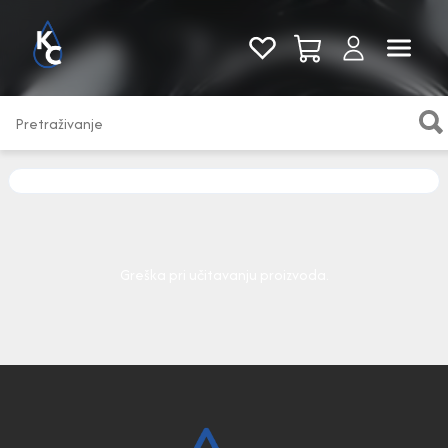
Pogledaj sve
Greška pri učitavanju proizvoda.