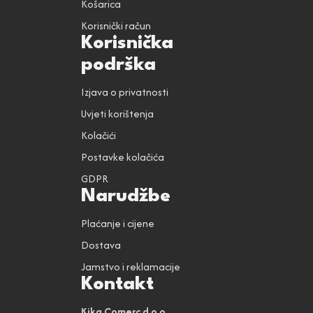
Košarica
Korisnički račun
Korisnička
podrška
Izjava o privatnosti
Uvjeti korištenja
Kolačići
Postavke kolačića
GDPR
Narudžbe
Plaćanje i cijene
Dostava
Jamstvo i reklamacije
Kontakt
Kika Comerc d.o.o.