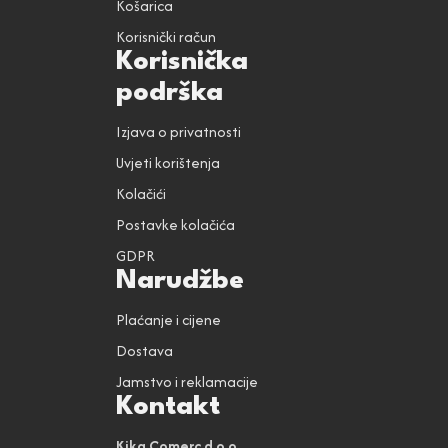
Košarica
Korisnički račun
Korisnička
podrška
Izjava o privatnosti
Uvjeti korištenja
Kolačići
Postavke kolačića
GDPR
Narudžbe
Plaćanje i cijene
Dostava
Jamstvo i reklamacije
Kontakt
Kika Comerc d.o.o.