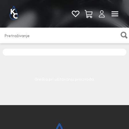
Pogledaj sve
Greška pri učitavanju proizvoda.