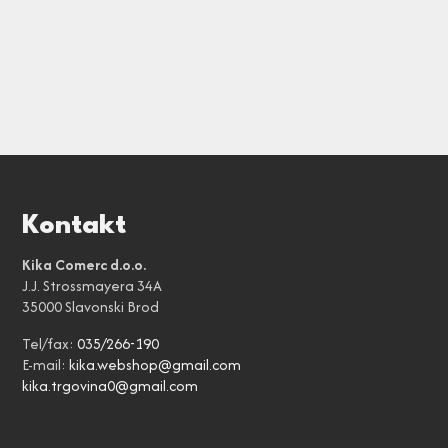
Kontakt
Kika Comerc d.o.o.
J.J. Strossmayera 34A
35000 Slavonski Brod
Tel/fax:
035/266-190
E-mail:
kika.webshop@gmail.com
kika.trgovina0@gmail.com