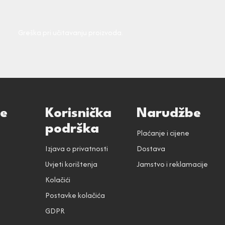
Greška pri učitavanju proizvoda.
ce
Korisnička
Narudžbe
podrška
Plaćanje i cijene
Izjava o privatnosti
Dostava
Uvjeti korištenja
Jamstvo i reklamacije
Kolačići
Postavke kolačića
GDPR