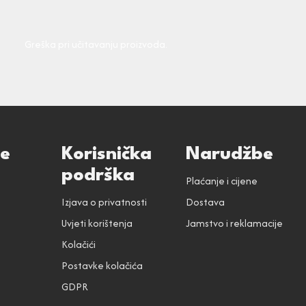
Greška pri učitavanju proizvoda.
ce
Korisnička
Narudžbe
podrška
Plaćanje i cijene
Izjava o privatnosti
Dostava
Uvjeti korištenja
Jamstvo i reklamacije
Kolačići
Postavke kolačića
GDPR