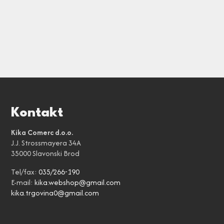
Kontakt
Kika Comerc d.o.o.
J.J. Strossmayera 34A
35000 Slavonski Brod
Tel/fax:
035/266-190
E-mail:
kika.webshop@gmail.com
kika.trgovina0@gmail.com