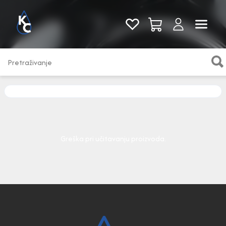
Pogledaj sve
Greška pri učitavanju proizvoda.