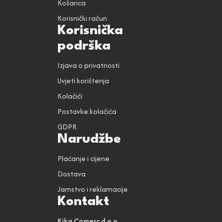
Košarica
Korisnički račun
Korisnička
podrška
Izjava o privatnosti
Uvjeti korištenja
Kolačići
Postavke kolačića
GDPR
Narudžbe
Plaćanje i cijene
Dostava
Jamstvo i reklamacije
Kontakt
Kika Comerc d.o.o.